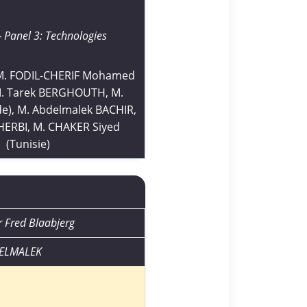
Panel 3: Technologies
. FODIL-CHERIF Mohamed
. Tarek BERGHOUTH, M.
de), M. Abdelmalek BACHIR,
HERBI, M. CHAKER Siyed
(Tunisie)
r Fred Blaabjerg
DELMALEK