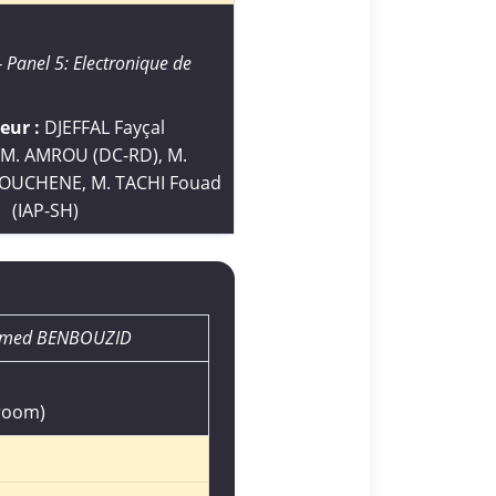
anel 5: Electronique de
eur :
DJEFFAL Fayçal
M. AMROU (DC-RD), M.
LOUCHENE, M. TACHI Fouad
(IAP-SH)
amed BENBOUZID
 room)