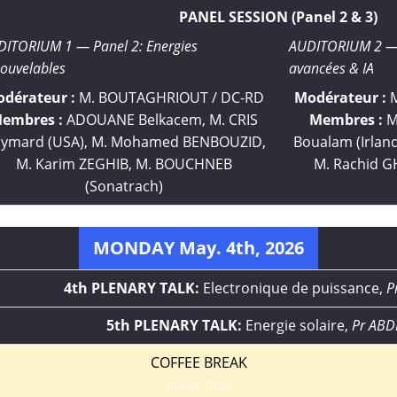
PANEL SESSION (Panel 2 & 3)
DITORIUM 1 — Panel 2: Energies
AUDITORIUM 2 — 
ouvelables
avancées & IA
dérateur :
M. BOUTAGHRIOUT / DC-RD
Modérateur :
M
embres :
ADOUANE Belkacem, M. CRIS
Membres :
M
ymard (USA), M. Mohamed BENBOUZID,
Boualam (Irlan
M. Karim ZEGHIB, M. BOUCHNEB
M. Rachid G
(Sonatrach)
MONDAY May. 4th, 2026
4th PLENARY TALK:
Electronique de puissance,
P
5th PLENARY TALK:
Energie solaire,
Pr AB
COFFEE BREAK
Break Time