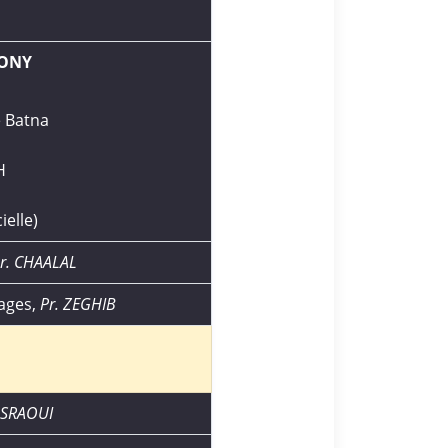
MONY
e Batna
H
ielle)
r. CHAALAL
kages,
Pr. ZEGHIB
ASRAOUI